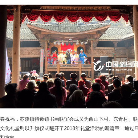
祝福，苏溪镇特邀镇书画联谊会成员为西山下村、东青村、联
文化礼堂则以升旗仪式翻开了2018年礼堂活动的新篇章，通过
和方向。