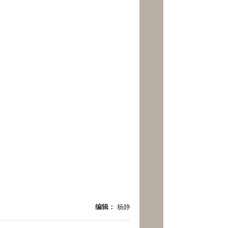
编辑：
杨静