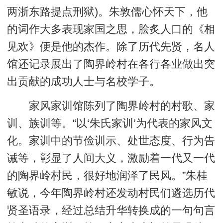
两浙东路提点刑狱)。朱敦儒心怀天下，他
的词作大多表现家国之思，脍炙人口的《相
见欢》便是他的杰作。除了历代先贤，名人
馆还记录展出了陶界岭村在各行各业做出突
出贡献的成功人士与名校学子。
家风家训馆陈列了陶界岭村的村歌、家
训、族训等。“以‘朱氏家训’为代表的家风文
化。家训中的节俭训示、处世态度、行为告
诫等，彰显了人间大义，激励着一代又一代
的陶界岭村民，很好地润泽了民风。”朱桂
敏说，今年陶界岭村还发动村民们遴选历代
贤圣语录，经过总结升华转换成的一句句言