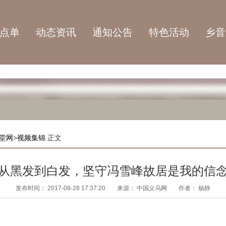
点单
动态资讯
通知公告
特色活动
乡音
堂网
>
视频集锦
正文
从黑发到白发，坚守冯雪峰故居是我的信
发布时间：
2017-08-28 17:37:20
来源：
中国义乌网
作者：
杨静