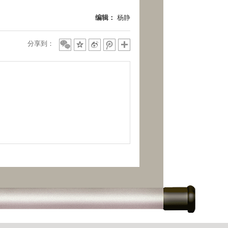
编辑：
杨静
分享到：