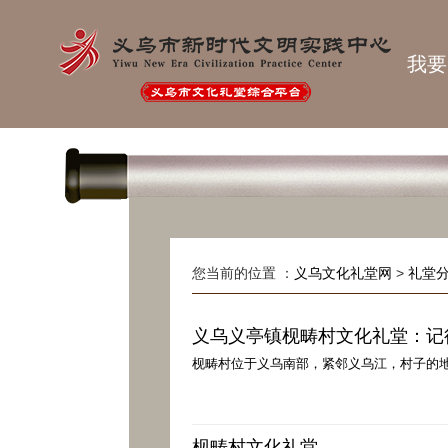
我要
您当前的位置 ：
义乌文化礼堂网
>
礼堂
义乌义亭镇枧畴村文化礼堂：记
枧畴村位于义乌南部，紧邻义乌江，村子的地理
枧畴村文化礼堂