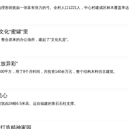
形状犹如一张富有张力的弓。全村人口1221人，中心村建成区林木覆盖率达3
化“蜜罐”里
整合原来的办公场所，建起了“文化礼堂”。
放异彩”
400平方，用了8个月时间，共投资140余万元，整个结构木料仿古建筑。
民心
筑由24根6.5米高、运自福建的青石石柱支撑。
 打造精神家园