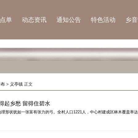
点单
动态资讯
通知公告
特色活动
乡音
分布
>
义亭镇
正文
得起乡愁 留得住碧水
形状犹如一张富有张力的弓。全村人口1221人，中心村建成区林木覆盖率达3